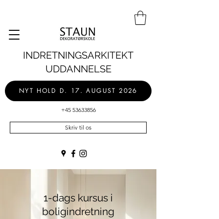
INDRETNINGSARKITEKT
UDDANNELSE
NYT HOLD D. 17. AUGUST 2026
+45 53633856
Skriv til os
1-dags kursus i
boligindretning